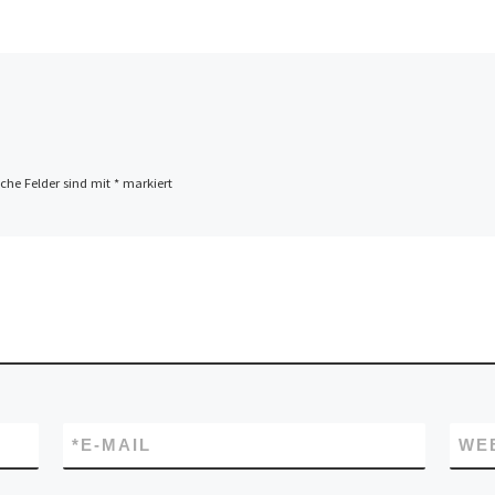
iche Felder sind mit
*
markiert
*
E-MAIL
WE