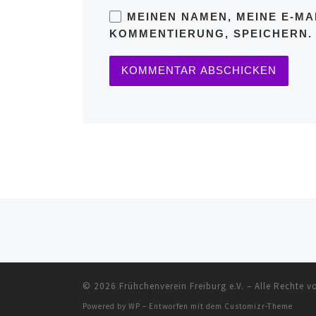
MEINEN NAMEN, MEINE E-MA
KOMMENTIERUNG, SPEICHERN.
Beitragsnavigation
© 2026
Frühchenverein Freiburg e.V.
– Alle Rechte v
Powered by
WP
– Entworfen mit dem
Customizr-Theme