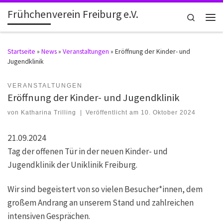
Frühchenverein Freiburg e.V.
Zum Inhalt springen
Search
Men
Startseite
»
News
»
Veranstaltungen
»
Eröffnung der Kinder- und
Jugendklinik
VERANSTALTUNGEN
Eröffnung der Kinder- und Jugendklinik
von
Katharina Trilling
|
Veröffentlicht am
10. Oktober 2024
21.09.2024
Tag der offenen Tür in der neuen Kinder- und
Jugendklinik der Uniklinik Freiburg.
Wir sind begeistert von so vielen Besucher*innen, dem
großem Andrang an unserem Stand und zahlreichen
intensiven Gesprächen.