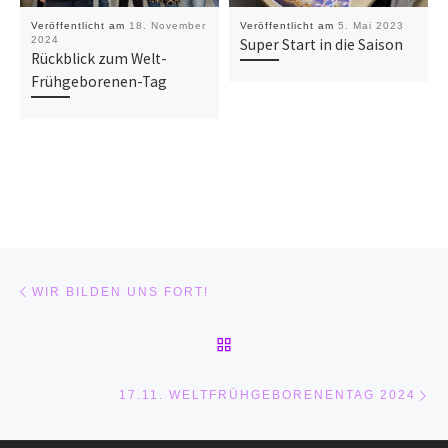
Veröffentlicht am
18. November
Veröffentlicht am
5. Mai 2023
2024
Super Start in die Saison
Rückblick zum Welt-
Frühgeborenen-Tag
Beitragsnavigation
Vorheriger Beitrag
WIR BILDEN UNS FORT!
ZURÜCK ZUR BEITRAGSL
Nä
17.11. WELTFRÜHGEBORENENTAG 2024