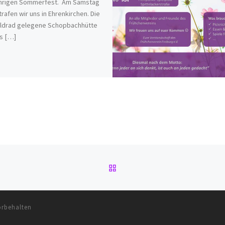
ährigen Sommerfest. Am Samstag
 trafen wir uns in Ehrenkirchen. Die
ldrad gelegene Schopbachhütte
s […]
ZURÜCK ZUR BEITRAGSL
orbehalten