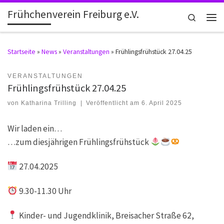
Frühchenverein Freiburg e.V.
Zum Inhalt springen
Search
Men
Startseite
»
News
»
Veranstaltungen
»
Frühlingsfrühstück 27.04.25
VERANSTALTUNGEN
Frühlingsfrühstück 27.04.25
von
Katharina Trilling
|
Veröffentlicht am
6. April 2025
Wir laden ein…
…zum diesjährigen Frühlingsfrühstück
27.04.2025
9.30-11.30 Uhr
Kinder- und Jugendklinik, Breisacher Straße 62,