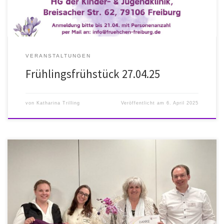
VERANSTALTUNGEN
Frühlingsfrühstück 27.04.25
von
Katharina Trilling
Veröffentlicht am
6. April 2025
Rückblick Jahreshauptversammlung 28.03.2025 Eine volle
Tagesordnung erwartete uns bei der diesjährigen
Jahreshauptversammlung. Neben dem Jahres- und Kassenbericht
standen auch Wahlen und Ehrungen an.Wir verabschieden Erika und
Marco nach jahrelangem Engagement aus der Vorstandschaft und
begrüßen Simone und Wibke im Team!
Neu eingeführt haben wir