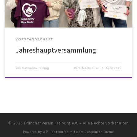
unsere Urkunden für langjährige Mitgliedschaft. Diese […]
VORSTANDSCHAFT
Jahreshauptversammlung
von
Katharina Trilling
Veröffentlicht am
6. April 2025
© 2026
Frühchenverein Freiburg e.V.
– Alle Rechte vorbehalten
Powered by
WP
– Entworfen mit dem
Customizr-Theme