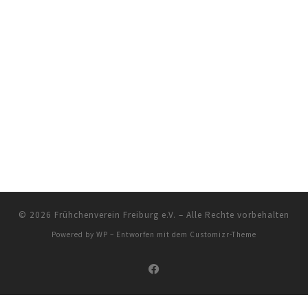
© 2026
Frühchenverein Freiburg e.V.
– Alle Rechte vorbehalten
Powered by
WP
– Entworfen mit dem
Customizr-Theme